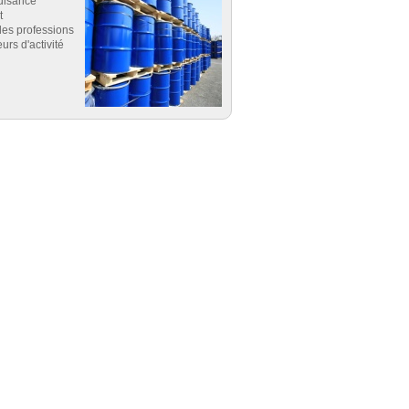
uisance
t
es professions
eurs d'activité