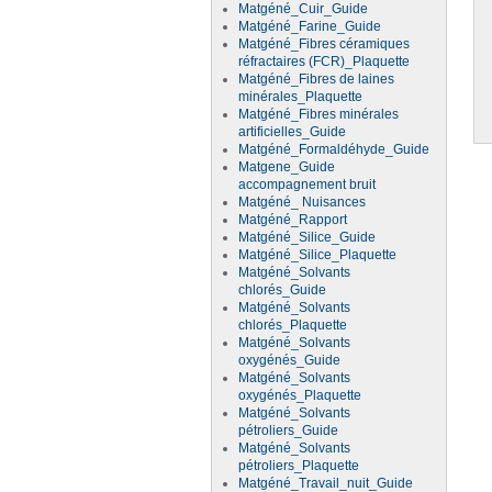
Matgéné_Cuir_Guide
Matgéné_Farine_Guide
Matgéné_Fibres céramiques
réfractaires (FCR)_Plaquette
Matgéné_Fibres de laines
minérales_Plaquette
Matgéné_Fibres minérales
artificielles_Guide
Matgéné_Formaldéhyde_Guide
Matgene_Guide
accompagnement bruit
Matgéné_ Nuisances
Matgéné_Rapport
Matgéné_Silice_Guide
Matgéné_Silice_Plaquette
Matgéné_Solvants
chlorés_Guide
Matgéné_Solvants
chlorés_Plaquette
Matgéné_Solvants
oxygénés_Guide
Matgéné_Solvants
oxygénés_Plaquette
Matgéné_Solvants
pétroliers_Guide
Matgéné_Solvants
pétroliers_Plaquette
Matgéné_Travail_nuit_Guide