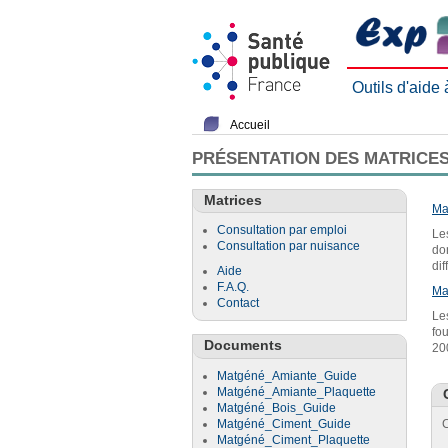
Outils d'aide
Accueil
PRÉSENTATION DES MATRICES
Matrices
Ma
Consultation par emploi
Le
Consultation par nuisance
do
di
Aide
F.A.Q.
Ma
Contact
Le
fo
Documents
20
Matgéné_Amiante_Guide
Matgéné_Amiante_Plaquette
Matgéné_Bois_Guide
Matgéné_Ciment_Guide
C
Matgéné_Ciment_Plaquette