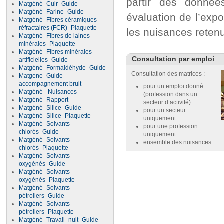
partir des donnée
Matgéné_Cuir_Guide
Matgéné_Farine_Guide
évaluation de l’expo
Matgéné_Fibres céramiques
réfractaires (FCR)_Plaquette
les nuisances reten
Matgéné_Fibres de laines
minérales_Plaquette
Matgéné_Fibres minérales
Consultation par emploi
artificielles_Guide
Matgéné_Formaldéhyde_Guide
Consultation des matrices :
Matgene_Guide
accompagnement bruit
pour un emploi donné
Matgéné_ Nuisances
(profession dans un
Matgéné_Rapport
secteur d’activité)
Matgéné_Silice_Guide
pour un secteur
Matgéné_Silice_Plaquette
uniquement
Matgéné_Solvants
pour une profession
chlorés_Guide
uniquement
Matgéné_Solvants
ensemble des nuisances
chlorés_Plaquette
Matgéné_Solvants
oxygénés_Guide
Matgéné_Solvants
oxygénés_Plaquette
Matgéné_Solvants
pétroliers_Guide
Matgéné_Solvants
pétroliers_Plaquette
Matgéné_Travail_nuit_Guide