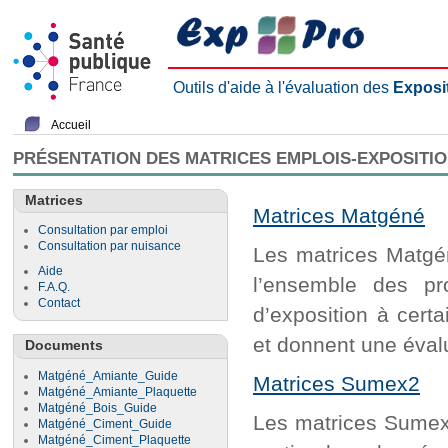
Outils d'aide à l'évaluation des
Exposi
Accueil
PRÉSENTATION DES MATRICES EMPLOIS-EXPOSITI
Matrices
Matrices Matgéné
Consultation par emploi
Consultation par nuisance
Les matrices Matgén
Aide
l’ensemble des pr
F.A.Q.
Contact
d’exposition à cert
et donnent une évalu
Documents
Matgéné_Amiante_Guide
Matrices Sumex2
Matgéné_Amiante_Plaquette
Matgéné_Bois_Guide
Les matrices Sumex2
Matgéné_Ciment_Guide
Matgéné_Ciment_Plaquette