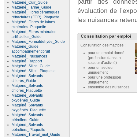
partir des donnée
Matgéné_Cuir_Guide
Matgéné_Farine_Guide
évaluation de l’expo
Matgéné_Fibres céramiques
réfractaires (FCR)_Plaquette
les nuisances reten
Matgéné_Fibres de laines
minérales_Plaquette
Matgéné_Fibres minérales
Consultation par emploi
artificielles_Guide
Matgéné_Formaldéhyde_Guide
Consultation des matrices :
Matgene_Guide
accompagnement bruit
pour un emploi donné
Matgéné_ Nuisances
(profession dans un
Matgéné_Rapport
secteur d’activité)
Matgéné_Silice_Guide
pour un secteur
Matgéné_Silice_Plaquette
uniquement
Matgéné_Solvants
pour une profession
chlorés_Guide
uniquement
Matgéné_Solvants
ensemble des nuisances
chlorés_Plaquette
Matgéné_Solvants
oxygénés_Guide
Matgéné_Solvants
oxygénés_Plaquette
Matgéné_Solvants
pétroliers_Guide
Matgéné_Solvants
pétroliers_Plaquette
Matgéné_Travail_nuit_Guide