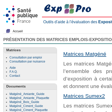
Outils d'aide à l'évaluation des
Exposi
Accueil
PRÉSENTATION DES MATRICES EMPLOIS-EXPOSITI
Matrices
Matrices Matgéné
Consultation par emploi
Consultation par nuisance
Les matrices Matgén
Aide
l’ensemble des pr
F.A.Q.
Contact
d’exposition à cert
et donnent une évalu
Documents
Matgéné_Amiante_Guide
Matrices Sumex2
Matgéné_Amiante_Plaquette
Matgéné_Bois_Guide
Les matrices Sumex2
Matgéné_Ciment_Guide
Matgéné_Ciment_Plaquette