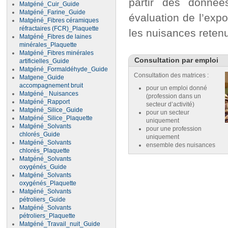
partir des donnée
Matgéné_Cuir_Guide
Matgéné_Farine_Guide
évaluation de l’expo
Matgéné_Fibres céramiques
réfractaires (FCR)_Plaquette
les nuisances reten
Matgéné_Fibres de laines
minérales_Plaquette
Matgéné_Fibres minérales
Consultation par emploi
artificielles_Guide
Matgéné_Formaldéhyde_Guide
Consultation des matrices :
Matgene_Guide
accompagnement bruit
pour un emploi donné
Matgéné_ Nuisances
(profession dans un
Matgéné_Rapport
secteur d’activité)
Matgéné_Silice_Guide
pour un secteur
Matgéné_Silice_Plaquette
uniquement
Matgéné_Solvants
pour une profession
chlorés_Guide
uniquement
Matgéné_Solvants
ensemble des nuisances
chlorés_Plaquette
Matgéné_Solvants
oxygénés_Guide
Matgéné_Solvants
oxygénés_Plaquette
Matgéné_Solvants
pétroliers_Guide
Matgéné_Solvants
pétroliers_Plaquette
Matgéné_Travail_nuit_Guide