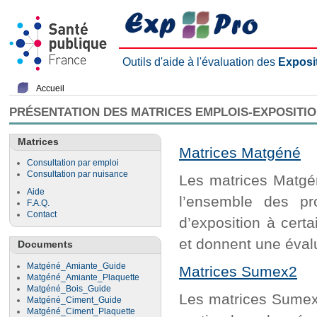
Outils d'aide à l'évaluation des
Exposi
Accueil
PRÉSENTATION DES MATRICES EMPLOIS-EXPOSITI
Matrices
Matrices Matgéné
Consultation par emploi
Consultation par nuisance
Les matrices Matgén
Aide
l’ensemble des pr
F.A.Q.
Contact
d’exposition à cert
et donnent une évalu
Documents
Matgéné_Amiante_Guide
Matrices Sumex2
Matgéné_Amiante_Plaquette
Matgéné_Bois_Guide
Les matrices Sumex2
Matgéné_Ciment_Guide
Matgéné_Ciment_Plaquette