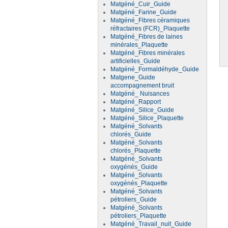
Matgéné_Cuir_Guide
Matgéné_Farine_Guide
Matgéné_Fibres céramiques
réfractaires (FCR)_Plaquette
Matgéné_Fibres de laines
minérales_Plaquette
Matgéné_Fibres minérales
artificielles_Guide
Matgéné_Formaldéhyde_Guide
Matgene_Guide
accompagnement bruit
Matgéné_ Nuisances
Matgéné_Rapport
Matgéné_Silice_Guide
Matgéné_Silice_Plaquette
Matgéné_Solvants
chlorés_Guide
Matgéné_Solvants
chlorés_Plaquette
Matgéné_Solvants
oxygénés_Guide
Matgéné_Solvants
oxygénés_Plaquette
Matgéné_Solvants
pétroliers_Guide
Matgéné_Solvants
pétroliers_Plaquette
Matgéné_Travail_nuit_Guide