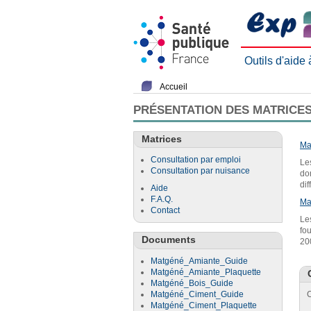
Outils d'aide
Accueil
PRÉSENTATION DES MATRICES
Matrices
Ma
Consultation par emploi
Le
Consultation par nuisance
do
di
Aide
F.A.Q.
Ma
Contact
Le
fo
Documents
20
Matgéné_Amiante_Guide
Matgéné_Amiante_Plaquette
Matgéné_Bois_Guide
Matgéné_Ciment_Guide
C
Matgéné_Ciment_Plaquette