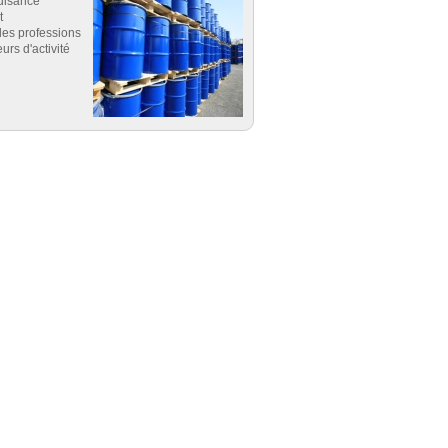
uisance
t
es professions
eurs d'activité