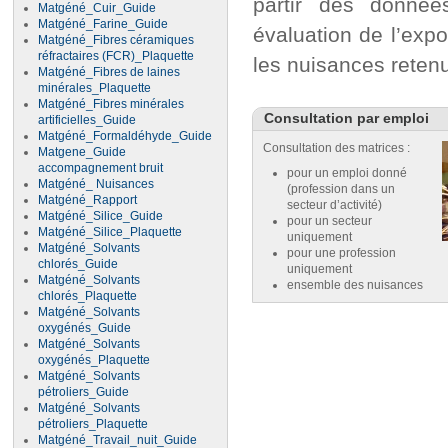
partir des donnée
Matgéné_Cuir_Guide
Matgéné_Farine_Guide
évaluation de l’expo
Matgéné_Fibres céramiques
réfractaires (FCR)_Plaquette
les nuisances reten
Matgéné_Fibres de laines
minérales_Plaquette
Matgéné_Fibres minérales
Consultation par emploi
artificielles_Guide
Matgéné_Formaldéhyde_Guide
Consultation des matrices :
Matgene_Guide
accompagnement bruit
pour un emploi donné
Matgéné_ Nuisances
(profession dans un
Matgéné_Rapport
secteur d’activité)
Matgéné_Silice_Guide
pour un secteur
Matgéné_Silice_Plaquette
uniquement
Matgéné_Solvants
pour une profession
chlorés_Guide
uniquement
Matgéné_Solvants
ensemble des nuisances
chlorés_Plaquette
Matgéné_Solvants
oxygénés_Guide
Matgéné_Solvants
oxygénés_Plaquette
Matgéné_Solvants
pétroliers_Guide
Matgéné_Solvants
pétroliers_Plaquette
Matgéné_Travail_nuit_Guide