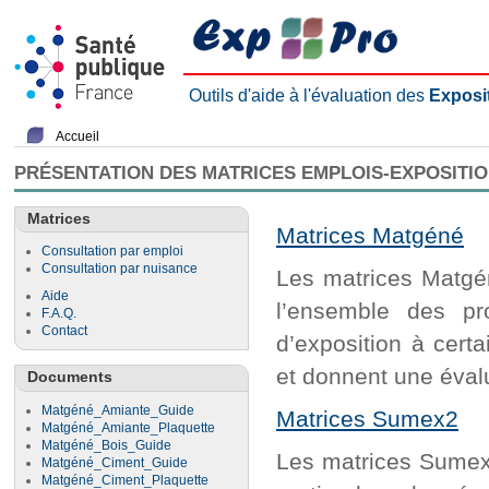
Outils d'aide à l'évaluation des
Exposi
Accueil
PRÉSENTATION DES MATRICES EMPLOIS-EXPOSITI
Matrices
Matrices Matgéné
Consultation par emploi
Consultation par nuisance
Les matrices Matgén
Aide
l’ensemble des pr
F.A.Q.
Contact
d’exposition à cert
et donnent une évalu
Documents
Matgéné_Amiante_Guide
Matrices Sumex2
Matgéné_Amiante_Plaquette
Matgéné_Bois_Guide
Les matrices Sumex2
Matgéné_Ciment_Guide
Matgéné_Ciment_Plaquette