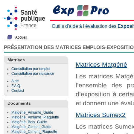
Outils d'aide à l'évaluation des
Exposi
Accueil
PRÉSENTATION DES MATRICES EMPLOIS-EXPOSITI
Matrices
Matrices Matgéné
Consultation par emploi
Consultation par nuisance
Les matrices Matgén
Aide
l’ensemble des pr
F.A.Q.
Contact
d’exposition à cert
et donnent une évalu
Documents
Matgéné_Amiante_Guide
Matrices Sumex2
Matgéné_Amiante_Plaquette
Matgéné_Bois_Guide
Les matrices Sumex2
Matgéné_Ciment_Guide
Matgéné_Ciment_Plaquette