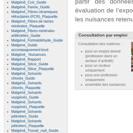
partir des donnée
Matgéné_Cuir_Guide
Matgéné_Farine_Guide
évaluation de l’expo
Matgéné_Fibres céramiques
réfractaires (FCR)_Plaquette
les nuisances reten
Matgéné_Fibres de laines
minérales_Plaquette
Matgéné_Fibres minérales
Consultation par emploi
artificielles_Guide
Matgéné_Formaldéhyde_Guide
Consultation des matrices :
Matgene_Guide
accompagnement bruit
pour un emploi donné
Matgéné_ Nuisances
(profession dans un
Matgéné_Rapport
secteur d’activité)
Matgéné_Silice_Guide
pour un secteur
Matgéné_Silice_Plaquette
uniquement
Matgéné_Solvants
pour une profession
chlorés_Guide
uniquement
Matgéné_Solvants
ensemble des nuisances
chlorés_Plaquette
Matgéné_Solvants
oxygénés_Guide
Matgéné_Solvants
oxygénés_Plaquette
Matgéné_Solvants
pétroliers_Guide
Matgéné_Solvants
pétroliers_Plaquette
Matgéné_Travail_nuit_Guide