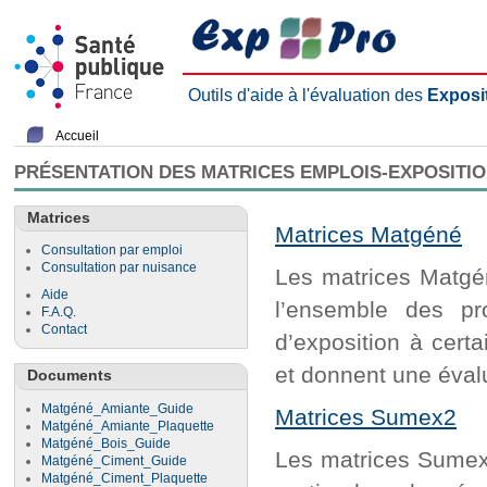
Outils d'aide à l'évaluation des
Exposi
Accueil
PRÉSENTATION DES MATRICES EMPLOIS-EXPOSITI
Matrices
Matrices Matgéné
Consultation par emploi
Consultation par nuisance
Les matrices Matgén
Aide
l’ensemble des pr
F.A.Q.
Contact
d’exposition à cert
et donnent une évalu
Documents
Matgéné_Amiante_Guide
Matrices Sumex2
Matgéné_Amiante_Plaquette
Matgéné_Bois_Guide
Les matrices Sumex2
Matgéné_Ciment_Guide
Matgéné_Ciment_Plaquette