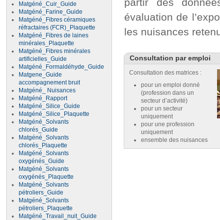
partir des donnée
Matgéné_Cuir_Guide
Matgéné_Farine_Guide
évaluation de l’expo
Matgéné_Fibres céramiques
réfractaires (FCR)_Plaquette
les nuisances reten
Matgéné_Fibres de laines
minérales_Plaquette
Matgéné_Fibres minérales
Consultation par emploi
artificielles_Guide
Matgéné_Formaldéhyde_Guide
Consultation des matrices :
Matgene_Guide
accompagnement bruit
pour un emploi donné
Matgéné_ Nuisances
(profession dans un
Matgéné_Rapport
secteur d’activité)
Matgéné_Silice_Guide
pour un secteur
Matgéné_Silice_Plaquette
uniquement
Matgéné_Solvants
pour une profession
chlorés_Guide
uniquement
Matgéné_Solvants
ensemble des nuisances
chlorés_Plaquette
Matgéné_Solvants
oxygénés_Guide
Matgéné_Solvants
oxygénés_Plaquette
Matgéné_Solvants
pétroliers_Guide
Matgéné_Solvants
pétroliers_Plaquette
Matgéné_Travail_nuit_Guide