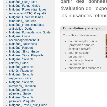
partir des donnée
Matgéné_Cuir_Guide
Matgéné_Farine_Guide
évaluation de l’expo
Matgéné_Fibres céramiques
réfractaires (FCR)_Plaquette
les nuisances reten
Matgéné_Fibres de laines
minérales_Plaquette
Matgéné_Fibres minérales
Consultation par emploi
artificielles_Guide
Matgéné_Formaldéhyde_Guide
Consultation des matrices :
Matgene_Guide
accompagnement bruit
pour un emploi donné
Matgéné_ Nuisances
(profession dans un
Matgéné_Rapport
secteur d’activité)
Matgéné_Silice_Guide
pour un secteur
Matgéné_Silice_Plaquette
uniquement
Matgéné_Solvants
pour une profession
chlorés_Guide
uniquement
Matgéné_Solvants
ensemble des nuisances
chlorés_Plaquette
Matgéné_Solvants
oxygénés_Guide
Matgéné_Solvants
oxygénés_Plaquette
Matgéné_Solvants
pétroliers_Guide
Matgéné_Solvants
pétroliers_Plaquette
Matgéné_Travail_nuit_Guide