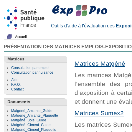
Outils d'aide à l'évaluation des
Exposi
Accueil
PRÉSENTATION DES MATRICES EMPLOIS-EXPOSITI
Matrices
Matrices Matgéné
Consultation par emploi
Consultation par nuisance
Les matrices Matgén
Aide
l’ensemble des pr
F.A.Q.
Contact
d’exposition à cert
et donnent une évalu
Documents
Matgéné_Amiante_Guide
Matrices Sumex2
Matgéné_Amiante_Plaquette
Matgéné_Bois_Guide
Les matrices Sumex2
Matgéné_Ciment_Guide
Matgéné_Ciment_Plaquette