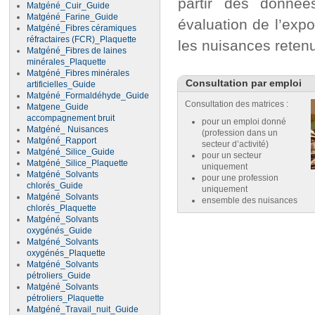
partir des donnée
Matgéné_Cuir_Guide
Matgéné_Farine_Guide
évaluation de l’expo
Matgéné_Fibres céramiques
réfractaires (FCR)_Plaquette
les nuisances reten
Matgéné_Fibres de laines
minérales_Plaquette
Matgéné_Fibres minérales
Consultation par emploi
artificielles_Guide
Matgéné_Formaldéhyde_Guide
Consultation des matrices :
Matgene_Guide
accompagnement bruit
pour un emploi donné
Matgéné_ Nuisances
(profession dans un
Matgéné_Rapport
secteur d’activité)
Matgéné_Silice_Guide
pour un secteur
Matgéné_Silice_Plaquette
uniquement
Matgéné_Solvants
pour une profession
chlorés_Guide
uniquement
Matgéné_Solvants
ensemble des nuisances
chlorés_Plaquette
Matgéné_Solvants
oxygénés_Guide
Matgéné_Solvants
oxygénés_Plaquette
Matgéné_Solvants
pétroliers_Guide
Matgéné_Solvants
pétroliers_Plaquette
Matgéné_Travail_nuit_Guide