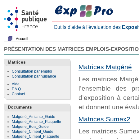
Outils d'aide à l'évaluation des
Exposi
Accueil
PRÉSENTATION DES MATRICES EMPLOIS-EXPOSITI
Matrices
Matrices Matgéné
Consultation par emploi
Consultation par nuisance
Les matrices Matgén
Aide
l’ensemble des pr
F.A.Q.
Contact
d’exposition à cert
et donnent une évalu
Documents
Matgéné_Amiante_Guide
Matrices Sumex2
Matgéné_Amiante_Plaquette
Matgéné_Bois_Guide
Les matrices Sumex2
Matgéné_Ciment_Guide
Matgéné_Ciment_Plaquette