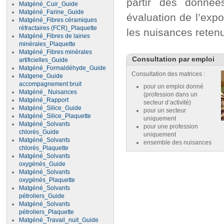
partir des donnée
Matgéné_Cuir_Guide
Matgéné_Farine_Guide
évaluation de l’expo
Matgéné_Fibres céramiques
réfractaires (FCR)_Plaquette
les nuisances reten
Matgéné_Fibres de laines
minérales_Plaquette
Matgéné_Fibres minérales
Consultation par emploi
artificielles_Guide
Matgéné_Formaldéhyde_Guide
Consultation des matrices :
Matgene_Guide
accompagnement bruit
pour un emploi donné
Matgéné_ Nuisances
(profession dans un
Matgéné_Rapport
secteur d’activité)
Matgéné_Silice_Guide
pour un secteur
Matgéné_Silice_Plaquette
uniquement
Matgéné_Solvants
pour une profession
chlorés_Guide
uniquement
Matgéné_Solvants
ensemble des nuisances
chlorés_Plaquette
Matgéné_Solvants
oxygénés_Guide
Matgéné_Solvants
oxygénés_Plaquette
Matgéné_Solvants
pétroliers_Guide
Matgéné_Solvants
pétroliers_Plaquette
Matgéné_Travail_nuit_Guide