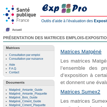
Outils d'aide à l'évaluation des
Exposi
Accueil
PRÉSENTATION DES MATRICES EMPLOIS-EXPOSITI
Matrices
Matrices Matgéné
Consultation par emploi
Consultation par nuisance
Les matrices Matgén
Aide
l’ensemble des pr
F.A.Q.
Contact
d’exposition à cert
et donnent une évalu
Documents
Matgéné_Amiante_Guide
Matrices Sumex2
Matgéné_Amiante_Plaquette
Matgéné_Bois_Guide
Les matrices Sumex2
Matgéné_Ciment_Guide
Matgéné_Ciment_Plaquette