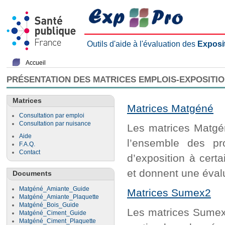
Outils d'aide à l'évaluation des
Exposi
Accueil
PRÉSENTATION DES MATRICES EMPLOIS-EXPOSITI
Matrices
Matrices Matgéné
Consultation par emploi
Consultation par nuisance
Les matrices Matgén
Aide
l’ensemble des pr
F.A.Q.
Contact
d’exposition à cert
et donnent une évalu
Documents
Matgéné_Amiante_Guide
Matrices Sumex2
Matgéné_Amiante_Plaquette
Matgéné_Bois_Guide
Les matrices Sumex2
Matgéné_Ciment_Guide
Matgéné_Ciment_Plaquette