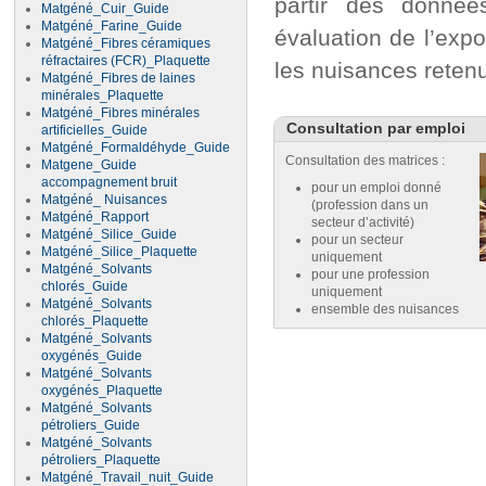
partir des donnée
Matgéné_Cuir_Guide
Matgéné_Farine_Guide
évaluation de l’expo
Matgéné_Fibres céramiques
réfractaires (FCR)_Plaquette
les nuisances reten
Matgéné_Fibres de laines
minérales_Plaquette
Matgéné_Fibres minérales
Consultation par emploi
artificielles_Guide
Matgéné_Formaldéhyde_Guide
Consultation des matrices :
Matgene_Guide
accompagnement bruit
pour un emploi donné
Matgéné_ Nuisances
(profession dans un
Matgéné_Rapport
secteur d’activité)
Matgéné_Silice_Guide
pour un secteur
Matgéné_Silice_Plaquette
uniquement
Matgéné_Solvants
pour une profession
chlorés_Guide
uniquement
Matgéné_Solvants
ensemble des nuisances
chlorés_Plaquette
Matgéné_Solvants
oxygénés_Guide
Matgéné_Solvants
oxygénés_Plaquette
Matgéné_Solvants
pétroliers_Guide
Matgéné_Solvants
pétroliers_Plaquette
Matgéné_Travail_nuit_Guide