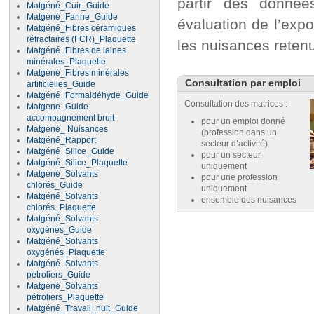
partir des donnée
Matgéné_Cuir_Guide
Matgéné_Farine_Guide
évaluation de l’expo
Matgéné_Fibres céramiques
réfractaires (FCR)_Plaquette
les nuisances reten
Matgéné_Fibres de laines
minérales_Plaquette
Matgéné_Fibres minérales
Consultation par emploi
artificielles_Guide
Matgéné_Formaldéhyde_Guide
Consultation des matrices :
Matgene_Guide
accompagnement bruit
pour un emploi donné
Matgéné_ Nuisances
(profession dans un
Matgéné_Rapport
secteur d’activité)
Matgéné_Silice_Guide
pour un secteur
Matgéné_Silice_Plaquette
uniquement
Matgéné_Solvants
pour une profession
chlorés_Guide
uniquement
Matgéné_Solvants
ensemble des nuisances
chlorés_Plaquette
Matgéné_Solvants
oxygénés_Guide
Matgéné_Solvants
oxygénés_Plaquette
Matgéné_Solvants
pétroliers_Guide
Matgéné_Solvants
pétroliers_Plaquette
Matgéné_Travail_nuit_Guide