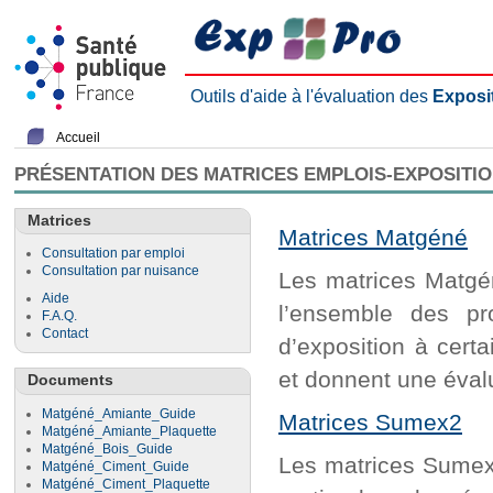
Outils d'aide à l'évaluation des
Exposi
Accueil
PRÉSENTATION DES MATRICES EMPLOIS-EXPOSITI
Matrices
Matrices Matgéné
Consultation par emploi
Consultation par nuisance
Les matrices Matgén
Aide
l’ensemble des pr
F.A.Q.
Contact
d’exposition à cert
et donnent une évalu
Documents
Matgéné_Amiante_Guide
Matrices Sumex2
Matgéné_Amiante_Plaquette
Matgéné_Bois_Guide
Les matrices Sumex2
Matgéné_Ciment_Guide
Matgéné_Ciment_Plaquette