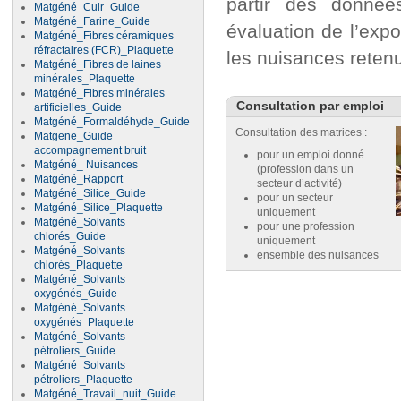
partir des donnée
Matgéné_Cuir_Guide
Matgéné_Farine_Guide
évaluation de l’expo
Matgéné_Fibres céramiques
réfractaires (FCR)_Plaquette
les nuisances reten
Matgéné_Fibres de laines
minérales_Plaquette
Matgéné_Fibres minérales
Consultation par emploi
artificielles_Guide
Matgéné_Formaldéhyde_Guide
Consultation des matrices :
Matgene_Guide
accompagnement bruit
pour un emploi donné
Matgéné_ Nuisances
(profession dans un
Matgéné_Rapport
secteur d’activité)
Matgéné_Silice_Guide
pour un secteur
Matgéné_Silice_Plaquette
uniquement
Matgéné_Solvants
pour une profession
chlorés_Guide
uniquement
Matgéné_Solvants
ensemble des nuisances
chlorés_Plaquette
Matgéné_Solvants
oxygénés_Guide
Matgéné_Solvants
oxygénés_Plaquette
Matgéné_Solvants
pétroliers_Guide
Matgéné_Solvants
pétroliers_Plaquette
Matgéné_Travail_nuit_Guide