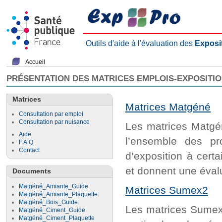
Outils d'aide à l'évaluation des
Exposi
Accueil
PRÉSENTATION DES MATRICES EMPLOIS-EXPOSITI
Matrices
Matrices Matgéné
Consultation par emploi
Consultation par nuisance
Les matrices Matgén
Aide
l’ensemble des pr
F.A.Q.
Contact
d’exposition à cert
et donnent une évalu
Documents
Matgéné_Amiante_Guide
Matrices Sumex2
Matgéné_Amiante_Plaquette
Matgéné_Bois_Guide
Les matrices Sumex2
Matgéné_Ciment_Guide
Matgéné_Ciment_Plaquette