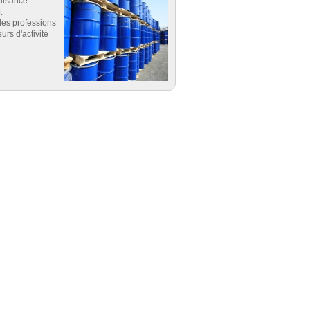
uisance
t
es professions
eurs d'activité