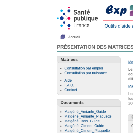
Outils d'aide
Accueil
PRÉSENTATION DES MATRICES
Matrices
Ma
Consultation par emploi
Le
Consultation par nuisance
do
di
Aide
F.A.Q.
Ma
Contact
Le
fo
Documents
20
Matgéné_Amiante_Guide
Matgéné_Amiante_Plaquette
Matgéné_Bois_Guide
Matgéné_Ciment_Guide
C
Matgéné_Ciment_Plaquette