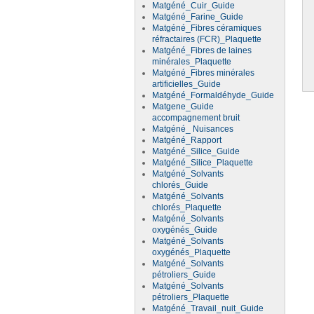
Matgéné_Cuir_Guide
Matgéné_Farine_Guide
Matgéné_Fibres céramiques
réfractaires (FCR)_Plaquette
Matgéné_Fibres de laines
minérales_Plaquette
Matgéné_Fibres minérales
artificielles_Guide
Matgéné_Formaldéhyde_Guide
Matgene_Guide
accompagnement bruit
Matgéné_ Nuisances
Matgéné_Rapport
Matgéné_Silice_Guide
Matgéné_Silice_Plaquette
Matgéné_Solvants
chlorés_Guide
Matgéné_Solvants
chlorés_Plaquette
Matgéné_Solvants
oxygénés_Guide
Matgéné_Solvants
oxygénés_Plaquette
Matgéné_Solvants
pétroliers_Guide
Matgéné_Solvants
pétroliers_Plaquette
Matgéné_Travail_nuit_Guide