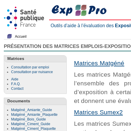
Outils d'aide à l'évaluation des
Exposi
Accueil
PRÉSENTATION DES MATRICES EMPLOIS-EXPOSITI
Matrices
Matrices Matgéné
Consultation par emploi
Consultation par nuisance
Les matrices Matgén
Aide
l’ensemble des pr
F.A.Q.
Contact
d’exposition à cert
et donnent une évalu
Documents
Matgéné_Amiante_Guide
Matrices Sumex2
Matgéné_Amiante_Plaquette
Matgéné_Bois_Guide
Les matrices Sumex2
Matgéné_Ciment_Guide
Matgéné_Ciment_Plaquette