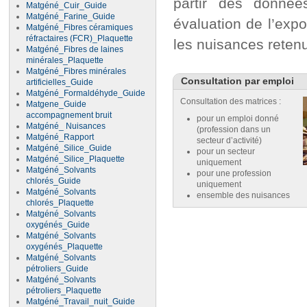
partir des donnée
Matgéné_Cuir_Guide
Matgéné_Farine_Guide
évaluation de l’expo
Matgéné_Fibres céramiques
réfractaires (FCR)_Plaquette
les nuisances reten
Matgéné_Fibres de laines
minérales_Plaquette
Matgéné_Fibres minérales
Consultation par emploi
artificielles_Guide
Matgéné_Formaldéhyde_Guide
Consultation des matrices :
Matgene_Guide
accompagnement bruit
pour un emploi donné
Matgéné_ Nuisances
(profession dans un
Matgéné_Rapport
secteur d’activité)
Matgéné_Silice_Guide
pour un secteur
Matgéné_Silice_Plaquette
uniquement
Matgéné_Solvants
pour une profession
chlorés_Guide
uniquement
Matgéné_Solvants
ensemble des nuisances
chlorés_Plaquette
Matgéné_Solvants
oxygénés_Guide
Matgéné_Solvants
oxygénés_Plaquette
Matgéné_Solvants
pétroliers_Guide
Matgéné_Solvants
pétroliers_Plaquette
Matgéné_Travail_nuit_Guide