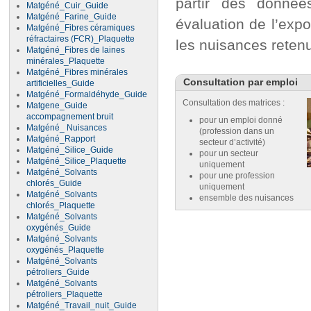
partir des donnée
Matgéné_Cuir_Guide
Matgéné_Farine_Guide
évaluation de l’expo
Matgéné_Fibres céramiques
réfractaires (FCR)_Plaquette
les nuisances reten
Matgéné_Fibres de laines
minérales_Plaquette
Matgéné_Fibres minérales
Consultation par emploi
artificielles_Guide
Matgéné_Formaldéhyde_Guide
Consultation des matrices :
Matgene_Guide
accompagnement bruit
pour un emploi donné
Matgéné_ Nuisances
(profession dans un
Matgéné_Rapport
secteur d’activité)
Matgéné_Silice_Guide
pour un secteur
Matgéné_Silice_Plaquette
uniquement
Matgéné_Solvants
pour une profession
chlorés_Guide
uniquement
Matgéné_Solvants
ensemble des nuisances
chlorés_Plaquette
Matgéné_Solvants
oxygénés_Guide
Matgéné_Solvants
oxygénés_Plaquette
Matgéné_Solvants
pétroliers_Guide
Matgéné_Solvants
pétroliers_Plaquette
Matgéné_Travail_nuit_Guide