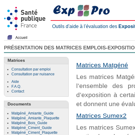
Outils d'aide à l'évaluation des
Exposi
Accueil
PRÉSENTATION DES MATRICES EMPLOIS-EXPOSITI
Matrices
Matrices Matgéné
Consultation par emploi
Consultation par nuisance
Les matrices Matgén
Aide
l’ensemble des pr
F.A.Q.
Contact
d’exposition à cert
et donnent une évalu
Documents
Matgéné_Amiante_Guide
Matrices Sumex2
Matgéné_Amiante_Plaquette
Matgéné_Bois_Guide
Les matrices Sumex2
Matgéné_Ciment_Guide
Matgéné_Ciment_Plaquette