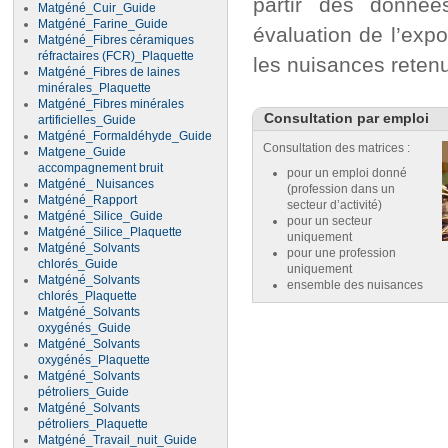
partir des donnée
Matgéné_Cuir_Guide
Matgéné_Farine_Guide
évaluation de l’expo
Matgéné_Fibres céramiques
réfractaires (FCR)_Plaquette
les nuisances reten
Matgéné_Fibres de laines
minérales_Plaquette
Matgéné_Fibres minérales
Consultation par emploi
artificielles_Guide
Matgéné_Formaldéhyde_Guide
Consultation des matrices :
Matgene_Guide
accompagnement bruit
pour un emploi donné
Matgéné_ Nuisances
(profession dans un
Matgéné_Rapport
secteur d’activité)
Matgéné_Silice_Guide
pour un secteur
Matgéné_Silice_Plaquette
uniquement
Matgéné_Solvants
pour une profession
chlorés_Guide
uniquement
Matgéné_Solvants
ensemble des nuisances
chlorés_Plaquette
Matgéné_Solvants
oxygénés_Guide
Matgéné_Solvants
oxygénés_Plaquette
Matgéné_Solvants
pétroliers_Guide
Matgéné_Solvants
pétroliers_Plaquette
Matgéné_Travail_nuit_Guide