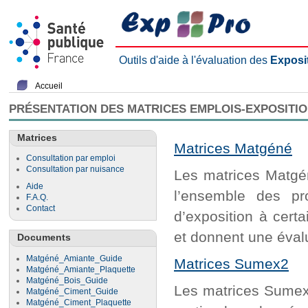
Outils d'aide à l'évaluation des
Exposi
Accueil
PRÉSENTATION DES MATRICES EMPLOIS-EXPOSITI
Matrices
Matrices Matgéné
Consultation par emploi
Consultation par nuisance
Les matrices Matgén
Aide
l’ensemble des pr
F.A.Q.
Contact
d’exposition à cert
et donnent une évalu
Documents
Matgéné_Amiante_Guide
Matrices Sumex2
Matgéné_Amiante_Plaquette
Matgéné_Bois_Guide
Les matrices Sumex2
Matgéné_Ciment_Guide
Matgéné_Ciment_Plaquette