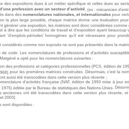
e des expositions dues à un métier spécifique et celles dues au secte
d’une profession avec un secteur d’activité
, (ex : mécanicien d’entre
imés dans des
nomenclatures nationales, et internationales
pour cert
açon la plus large possible, chaque matrice donne une évaluation pou
nt générer une exposition, les matrices sont donc considérées comme 
est à dire que les conditions de travail et d’exposition ayant beaucou
tant 'd'emplois-périodes’ homogènes qu’il est nécessaire pour pre
vité considérés comme non exposés ne sont pas présentés dans la matri
e code. Les nomenclatures de professions et d’activités susceptibles 
 Matgéné a opté pour les nomenclatures suivantes :
tion des professions et catégories professionnelles (PCS, édition de 1994
pour les premières matrices construites. Désormais, c’est la no
 1968)
nt aussi été transcodées dans cette version plus récente ;
Nomenclature d'activités française (NAF, édition de 1993 mise à jour en 
. Désorm
de 1975) éditée par le Bureau de statistiques des Nations-Unies
es anciennes ont été transcodées dans cette version plus récente, et
et 2003).
s sont disponibles :