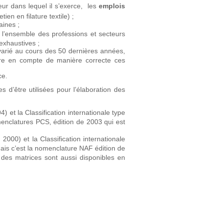
ur dans lequel il s’exerce, les
emplois
tien en filature textile) ;
aines ;
r l’ensemble des professions et secteurs
exhaustives ;
p varié au cours des 50 dernières années,
ndre en compte de manière correcte ces
ce.
d’être utilisées pour l’élaboration des
) et la Classification internationale type
menclatures PCS, édition de 2003 qui est
2000) et la Classification internationale
ais c’est la nomenclature NAF édition de
 des matrices sont aussi disponibles en