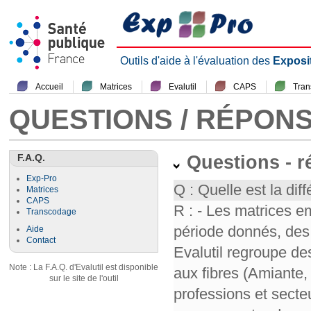
Outils d'aide à l'évaluation des
Exposi
Accueil
Matrices
Evalutil
CAPS
Tra
QUESTIONS / RÉPON
F.A.Q.
Questions - 
Exp-Pro
Q : Quelle est la diff
Matrices
CAPS
R : - Les matrices e
Transcodage
période donnés, des 
Aide
Contact
Evalutil regroupe de
Note : La F.A.Q. d'Evalutil est disponible
aux fibres (Amiante,
sur le site de l'outil
professions et secte