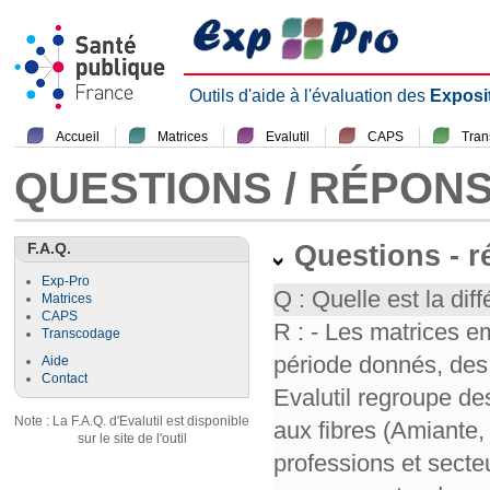
Outils d'aide à l'évaluation des
Exposi
Accueil
Matrices
Evalutil
CAPS
Tra
QUESTIONS / RÉPON
F.A.Q.
Questions - 
Exp-Pro
Q : Quelle est la diff
Matrices
CAPS
R : - Les matrices e
Transcodage
période donnés, des 
Aide
Contact
Evalutil regroupe de
Note : La F.A.Q. d'Evalutil est disponible
aux fibres (Amiante,
sur le site de l'outil
professions et secte