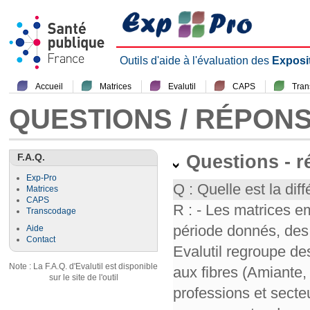
Outils d'aide à l'évaluation des
Exposi
Accueil
Matrices
Evalutil
CAPS
Tra
QUESTIONS / RÉPON
F.A.Q.
Questions - 
Exp-Pro
Q : Quelle est la diff
Matrices
CAPS
R : - Les matrices e
Transcodage
période donnés, des 
Aide
Contact
Evalutil regroupe de
Note : La F.A.Q. d'Evalutil est disponible
aux fibres (Amiante,
sur le site de l'outil
professions et secte