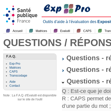
Outils d'aide à l'évaluation des
Exposi
Accueil
Matrices
Evalutil
CAPS
Tra
QUESTIONS / RÉPON
F.A.Q.
Questions - 
Exp-Pro
Questions - r
Matrices
CAPS
Transcodage
Questions - 
Aide
Contact
Q : Est-ce que je doi
Note : La F.A.Q. d'Evalutil est disponible
R : CAPS permet de f
sur le site de l'outil
d’une partie du mot ; 