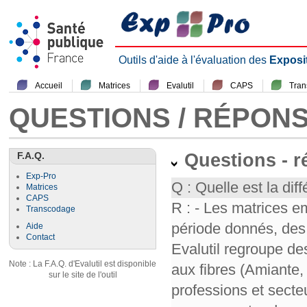
Outils d'aide à l'évaluation des
Exposi
Accueil
Matrices
Evalutil
CAPS
Tra
QUESTIONS / RÉPON
F.A.Q.
Questions - 
Exp-Pro
Q : Quelle est la diff
Matrices
CAPS
R : - Les matrices e
Transcodage
période donnés, des 
Aide
Contact
Evalutil regroupe de
Note : La F.A.Q. d'Evalutil est disponible
aux fibres (Amiante,
sur le site de l'outil
professions et secte