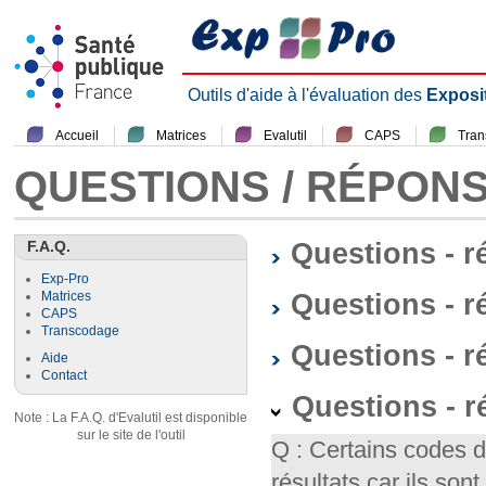
Outils d'aide à l'évaluation des
Exposi
Accueil
Matrices
Evalutil
CAPS
Tra
QUESTIONS / RÉPON
F.A.Q.
Questions - 
Exp-Pro
Questions - r
Matrices
CAPS
Transcodage
Questions - 
Aide
Contact
Questions - 
Note : La F.A.Q. d'Evalutil est disponible
sur le site de l'outil
Q : Certains codes 
résultats car ils so