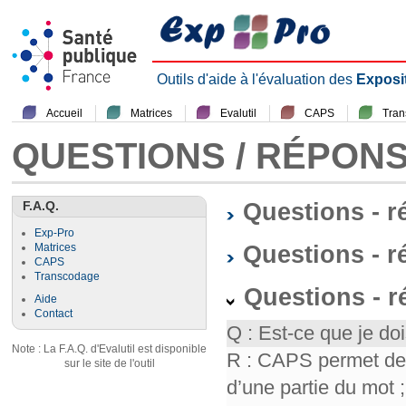
Outils d'aide à l'évaluation des
Exposi
Accueil
Matrices
Evalutil
CAPS
Tra
QUESTIONS / RÉPON
F.A.Q.
Questions - 
Exp-Pro
Questions - r
Matrices
CAPS
Transcodage
Questions - 
Aide
Contact
Q : Est-ce que je doi
Note : La F.A.Q. d'Evalutil est disponible
R : CAPS permet de f
sur le site de l'outil
d’une partie du mot ; 