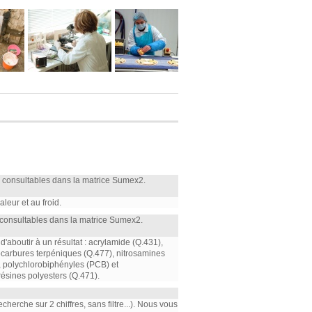
 consultables dans la matrice Sumex2.
leur et au froid.
consultables dans la matrice Sumex2.
'aboutir à un résultat : acrylamide (Q.431),
rocarbures terpéniques (Q.477), nitrosamines
, polychlorobiphényles (PCB) et
ésines polyesters (Q.471).
herche sur 2 chiffres, sans filtre...). Nous vous