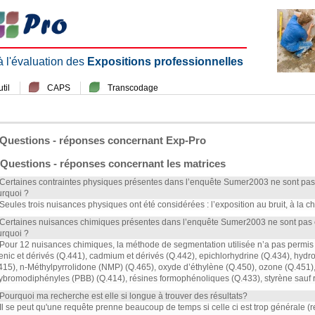
 à l'évaluation des
Expositions professionnelles
til
CAPS
Transcodage
Questions - réponses concernant Exp-Pro
Questions - réponses concernant les matrices
 Certaines contraintes physiques présentes dans l’enquête Sumer2003 ne sont pas
rquoi ?
 Seules trois nuisances physiques ont été considérées : l’exposition au bruit, à la cha
 Certaines nuisances chimiques présentes dans l’enquête Sumer2003 ne sont pas 
rquoi ?
 Pour 12 nuisances chimiques, la méthode de segmentation utilisée n’a pas permis d
enic et dérivés (Q.441), cadmium et dérivés (Q.442), epichlorhydrine (Q.434), hyd
415), n-Méthylpyrrolidone (NMP) (Q.465), oxyde d’éthylène (Q.450), ozone (Q.451)
ybromodiphényles (PBB) (Q.414), résines formophénoliques (Q.433), styrène sauf r
 Pourquoi ma recherche est elle si longue à trouver des résultats?
 Il se peut qu'une requête prenne beaucoup de temps si celle ci est trop générale (rec