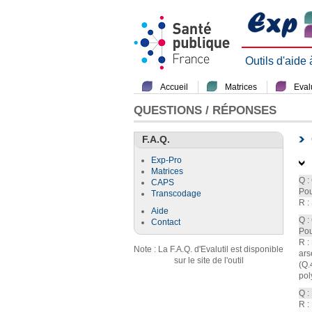
Outils d'aide
Accueil
Matrices
Evalu
QUESTIONS / RÉPONSES
F.A.Q.
Exp-Pro
Matrices
Q :
CAPS
Pou
Transcodage
R :
Aide
Q :
Contact
Pou
R :
Note : La F.A.Q. d'Evalutil est disponible
ars
sur le site de l'outil
(Q.
pol
Q :
R :