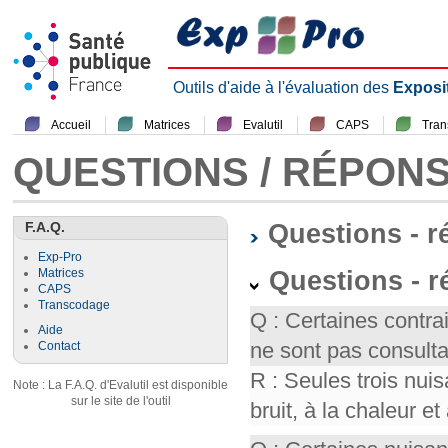
Outils d'aide à l'évaluation des
Exposi
Accueil
Matrices
Evalutil
CAPS
Tra
QUESTIONS / RÉPON
F.A.Q.
Questions - 
Exp-Pro
Questions - r
Matrices
CAPS
Transcodage
Q : Certaines contr
Aide
ne sont pas consult
Contact
R : Seules trois nui
Note : La F.A.Q. d'Evalutil est disponible
sur le site de l'outil
bruit, à la chaleur et 