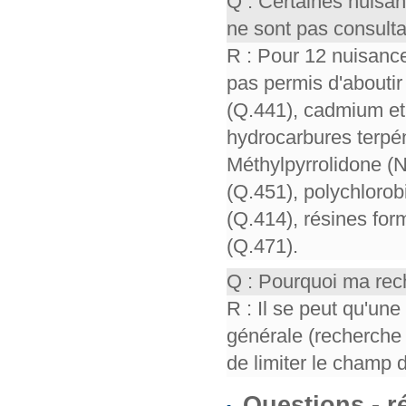
Q : Certaines nuisa
ne sont pas consult
R : Pour 12 nuisance
pas permis d'aboutir 
(Q.441), cadmium et 
hydrocarbures terpén
Méthylpyrrolidone (
(Q.451), polychloro
(Q.414), résines for
(Q.471).
Q : Pourquoi ma rech
R : Il se peut qu'un
générale (recherche 
de limiter le champ 
Questions - 