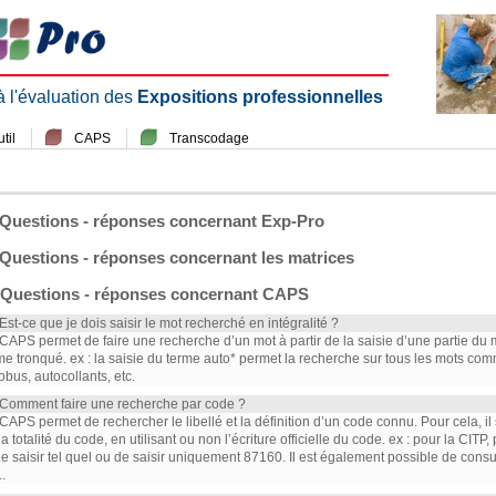
 à l'évaluation des
Expositions professionnelles
til
CAPS
Transcodage
Questions - réponses concernant Exp-Pro
Questions - réponses concernant les matrices
Questions - réponses concernant CAPS
 Est-ce que je dois saisir le mot recherché en intégralité ?
 CAPS permet de faire une recherche d’un mot à partir de la saisie d’une partie du mot 
me tronqué. ex : la saisie du terme auto* permet la recherche sur tous les mots co
obus, autocollants, etc.
 Comment faire une recherche par code ?
 CAPS permet de rechercher le libellé et la définition d’un code connu. Pour cela, il 
la totalité du code, en utilisant ou non l’écriture officielle du code. ex : pour la CITP
le saisir tel quel ou de saisir uniquement 87160. Il est également possible de cons
.