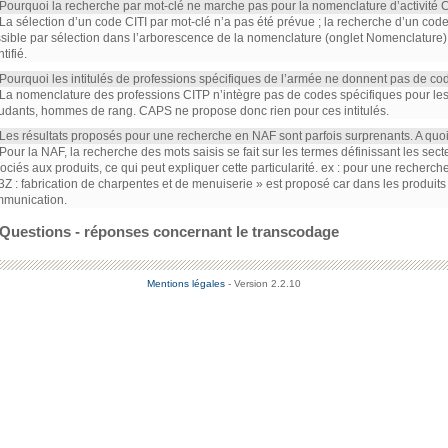
 Pourquoi la recherche par mot-clé ne marche pas pour la nomenclature d’activité C
 La sélection d’un code CITI par mot-clé n’a pas été prévue ; la recherche d’un co
sible par sélection dans l’arborescence de la nomenclature (onglet Nomenclature)
tifié.
 Pourquoi les intitulés de professions spécifiques de l’armée ne donnent pas de c
 La nomenclature des professions CITP n’intègre pas de codes spécifiques pour le
udants, hommes de rang. CAPS ne propose donc rien pour ces intitulés.
 Les résultats proposés pour une recherche en NAF sont parfois surprenants. A quoi
 Pour la NAF, la recherche des mots saisis se fait sur les termes définissant les sec
ociés aux produits, ce qui peut expliquer cette particularité. ex : pour une recherc
3Z : fabrication de charpentes et de menuiserie » est proposé car dans les produits
munication.
Questions - réponses concernant le transcodage
Mentions légales
- Version 2.2.10