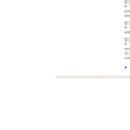
Q :
R :
pos
iden
Q :
R :
adj
Q :
R :
ass
20.
com