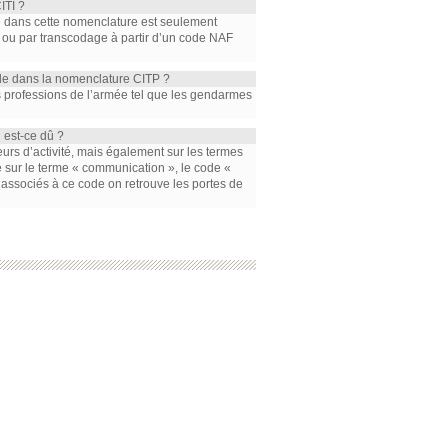
ITI ?
de dans cette nomenclature est seulement
 ou par transcodage à partir d’un code NAF
ode dans la nomenclature CITP ?
s professions de l’armée tel que les gendarmes
 est-ce dû ?
teurs d’activité, mais également sur les termes
he sur le terme « communication », le code «
 associés à ce code on retrouve les portes de