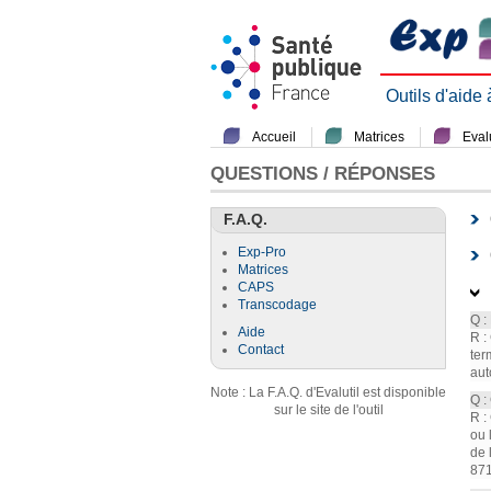
Outils d'aide
Accueil
Matrices
Evalu
QUESTIONS / RÉPONSES
F.A.Q.
Exp-Pro
Matrices
CAPS
Transcodage
Q :
Aide
R :
Contact
ter
aut
Note : La F.A.Q. d'Evalutil est disponible
Q :
sur le site de l'outil
R :
ou 
de 
871