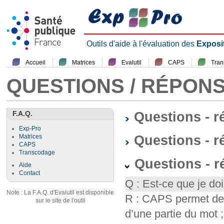
Outils d'aide à l'évaluation des
Exposi
Accueil
Matrices
Evalutil
CAPS
Tra
QUESTIONS / RÉPON
F.A.Q.
Questions - 
Exp-Pro
Questions - r
Matrices
CAPS
Transcodage
Questions - 
Aide
Contact
Q : Est-ce que je doi
Note : La F.A.Q. d'Evalutil est disponible
R : CAPS permet de f
sur le site de l'outil
d’une partie du mot ; 