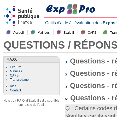
Outils d'aide à l'évaluation des
Exposi
Accueil
Matrices
Evalutil
CAPS
Tra
QUESTIONS / RÉPON
F.A.Q.
Questions - 
Exp-Pro
Questions - r
Matrices
CAPS
Transcodage
Questions - 
Aide
Contact
Questions - 
Note : La F.A.Q. d'Evalutil est disponible
sur le site de l'outil
Q : Certains codes 
résultats car ils so