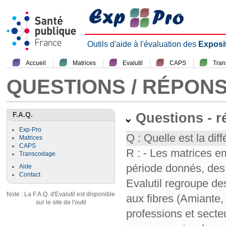
Outils d'aide à l'évaluation des
Exposi
Accueil
Matrices
Evalutil
CAPS
Tra
QUESTIONS / RÉPON
F.A.Q.
Questions - 
Exp-Pro
Q : Quelle est la diff
Matrices
CAPS
R : - Les matrices e
Transcodage
période donnés, des 
Aide
Contact
Evalutil regroupe de
Note : La F.A.Q. d'Evalutil est disponible
aux fibres (Amiante,
sur le site de l'outil
professions et secte