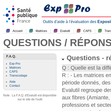
Outils d'aide à l'évaluation des
Exposi
Accueil
Matrices
Evalutil
CAPS
Tra
QUESTIONS / RÉPON
F.A.Q.
Questions - 
Exp-Pro
Q : Quelle est la diff
Matrices
CAPS
R : - Les matrices e
Transcodage
période donnés, des 
Aide
Contact
Evalutil regroupe de
Note : La F.A.Q. d'Evalutil est disponible
aux fibres (Amiante,
sur le site de l'outil
professions et secte