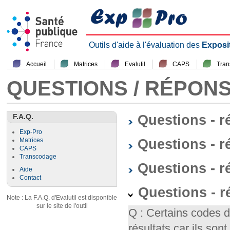
Outils d'aide à l'évaluation des
Exposi
Accueil
Matrices
Evalutil
CAPS
Tra
QUESTIONS / RÉPON
F.A.Q.
Questions - 
Exp-Pro
Questions - r
Matrices
CAPS
Transcodage
Questions - 
Aide
Contact
Questions - 
Note : La F.A.Q. d'Evalutil est disponible
sur le site de l'outil
Q : Certains codes 
résultats car ils so