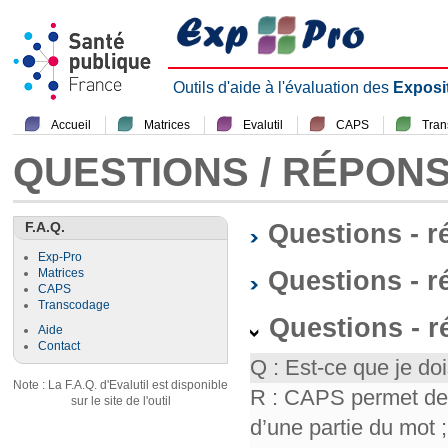
Outils d'aide à l'évaluation des
Exposi
Accueil
Matrices
Evalutil
CAPS
Tra
QUESTIONS / RÉPON
F.A.Q.
Questions - 
Exp-Pro
Questions - r
Matrices
CAPS
Transcodage
Questions - 
Aide
Contact
Q : Est-ce que je doi
Note : La F.A.Q. d'Evalutil est disponible
R : CAPS permet de f
sur le site de l'outil
d’une partie du mot ; 