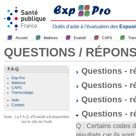
Outils d'aide à l'évaluation des
Exposi
Accueil
Matrices
Evalutil
CAPS
Tra
QUESTIONS / RÉPON
F.A.Q.
Questions - 
Exp-Pro
Questions - r
Matrices
CAPS
Transcodage
Questions - 
Aide
Contact
Questions - 
Note : La F.A.Q. d'Evalutil est disponible
sur le site de l'outil
Q : Certains codes 
résultats car ils so