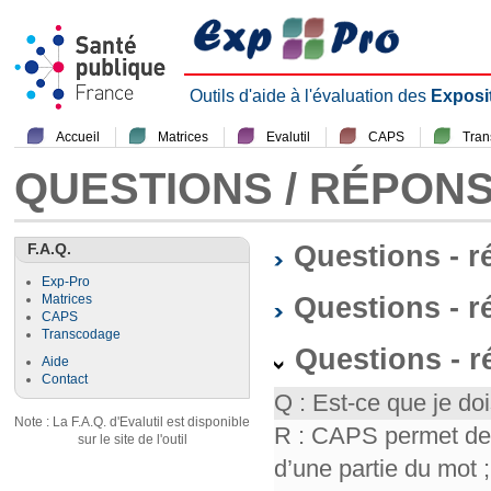
Outils d'aide à l'évaluation des
Exposi
Accueil
Matrices
Evalutil
CAPS
Tra
QUESTIONS / RÉPON
F.A.Q.
Questions - 
Exp-Pro
Questions - r
Matrices
CAPS
Transcodage
Questions - 
Aide
Contact
Q : Est-ce que je doi
Note : La F.A.Q. d'Evalutil est disponible
R : CAPS permet de f
sur le site de l'outil
d’une partie du mot ; 