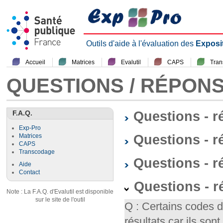
Outils d'aide à l'évaluation des
Exposi
Accueil
Matrices
Evalutil
CAPS
Tra
QUESTIONS / RÉPON
F.A.Q.
Questions - 
Exp-Pro
Questions - r
Matrices
CAPS
Transcodage
Questions - 
Aide
Contact
Questions - 
Note : La F.A.Q. d'Evalutil est disponible
sur le site de l'outil
Q : Certains codes 
résultats car ils so