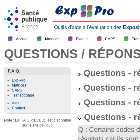
Outils d'aide à l'évaluation des
Exposi
Accueil
Matrices
Evalutil
CAPS
Tra
QUESTIONS / RÉPON
F.A.Q.
Questions - 
Exp-Pro
Questions - r
Matrices
CAPS
Transcodage
Questions - 
Aide
Contact
Questions - 
Note : La F.A.Q. d'Evalutil est disponible
sur le site de l'outil
Q : Certains codes 
résultats car ils so