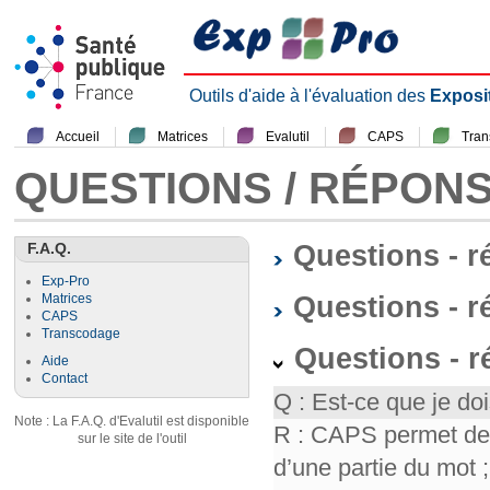
Outils d'aide à l'évaluation des
Exposi
Accueil
Matrices
Evalutil
CAPS
Tra
QUESTIONS / RÉPON
F.A.Q.
Questions - 
Exp-Pro
Questions - r
Matrices
CAPS
Transcodage
Questions - 
Aide
Contact
Q : Est-ce que je doi
Note : La F.A.Q. d'Evalutil est disponible
R : CAPS permet de f
sur le site de l'outil
d’une partie du mot ; 