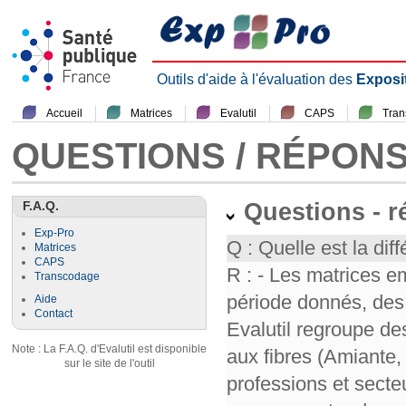
Outils d'aide à l'évaluation des
Exposi
Accueil
Matrices
Evalutil
CAPS
Tra
QUESTIONS / RÉPON
F.A.Q.
Questions - 
Exp-Pro
Q : Quelle est la diff
Matrices
CAPS
R : - Les matrices e
Transcodage
période donnés, des 
Aide
Contact
Evalutil regroupe de
Note : La F.A.Q. d'Evalutil est disponible
aux fibres (Amiante,
sur le site de l'outil
professions et secte