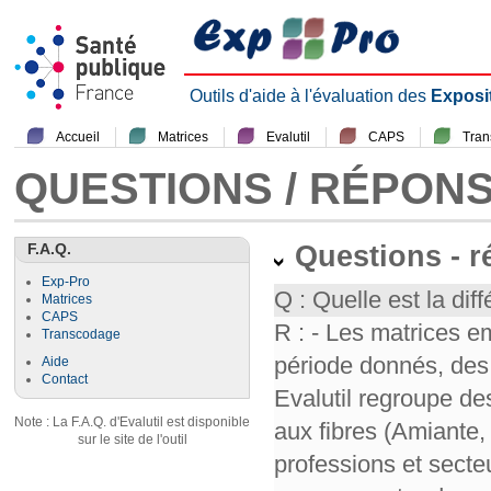
Outils d'aide à l'évaluation des
Exposi
Accueil
Matrices
Evalutil
CAPS
Tra
QUESTIONS / RÉPON
F.A.Q.
Questions - 
Exp-Pro
Q : Quelle est la diff
Matrices
CAPS
R : - Les matrices e
Transcodage
période donnés, des 
Aide
Contact
Evalutil regroupe de
Note : La F.A.Q. d'Evalutil est disponible
aux fibres (Amiante,
sur le site de l'outil
professions et secte