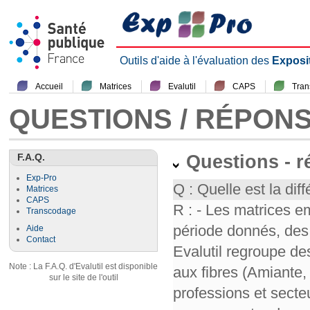
Outils d'aide à l'évaluation des
Exposi
Accueil
Matrices
Evalutil
CAPS
Tra
QUESTIONS / RÉPON
F.A.Q.
Questions - 
Exp-Pro
Q : Quelle est la diff
Matrices
CAPS
R : - Les matrices e
Transcodage
période donnés, des 
Aide
Contact
Evalutil regroupe de
Note : La F.A.Q. d'Evalutil est disponible
aux fibres (Amiante,
sur le site de l'outil
professions et secte