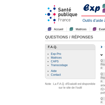
Outils d'aide
Accueil
Matrices
Evalu
QUESTIONS / RÉPONSES
F.A.Q.
Exp-Pro
Matrices
Q :
CAPS
Pou
Transcodage
R :
Aide
Q :
Contact
Pou
R :
Note : La F.A.Q. d'Evalutil est disponible
ars
sur le site de l'outil
(Q.
pol
Q :
R :