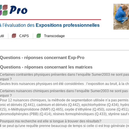
 à l'évaluation des
Expositions professionnelles
til
CAPS
Transcodage
Questions - réponses concernant Exp-Pro
Questions - réponses concernant les matrices
 Certaines contraintes physiques présentes dans l’enquête Sumer2003 ne sont pas
rquoi ?
 Seules trois nuisances physiques ont été considérées : l’exposition au bruit, à la cha
 Certaines nuisances chimiques présentes dans l’enquête Sumer2003 ne sont pas 
rquoi ?
 Pour 12 nuisances chimiques, la méthode de segmentation utilisée n’a pas permis d
enic et dérivés (Q.441), cadmium et dérivés (Q.442), epichlorhydrine (Q.434), hyd
415), n-Méthylpyrrolidone (NMP) (Q.465), oxyde d’éthylène (Q.450), ozone (Q.451)
ybromodiphényles (PBB) (Q.414), résines formophénoliques (Q.433), styrène sauf r
 Pourquoi ma recherche est elle si longue à trouver des résultats?
 Il se peut qu'une requête prenne beaucoup de temps si celle ci est trop générale (rec