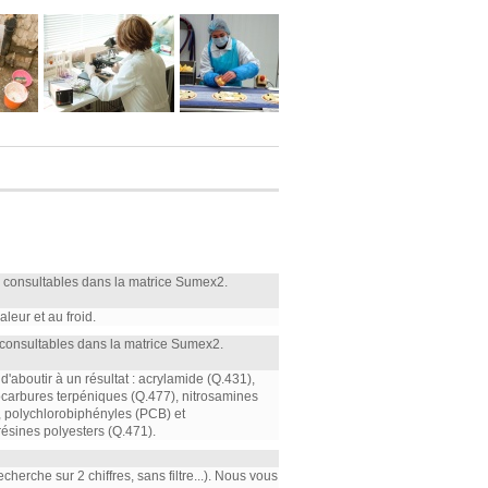
 consultables dans la matrice Sumex2.
leur et au froid.
consultables dans la matrice Sumex2.
'aboutir à un résultat : acrylamide (Q.431),
rocarbures terpéniques (Q.477), nitrosamines
, polychlorobiphényles (PCB) et
ésines polyesters (Q.471).
herche sur 2 chiffres, sans filtre...). Nous vous