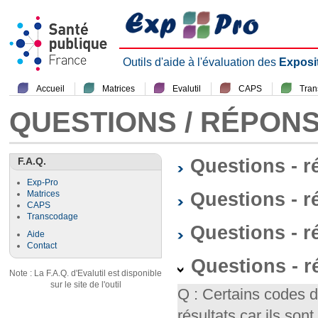
Outils d'aide à l'évaluation des
Exposi
Accueil
Matrices
Evalutil
CAPS
Tra
QUESTIONS / RÉPON
F.A.Q.
Questions - 
Exp-Pro
Questions - r
Matrices
CAPS
Transcodage
Questions - 
Aide
Contact
Questions - 
Note : La F.A.Q. d'Evalutil est disponible
sur le site de l'outil
Q : Certains codes 
résultats car ils so