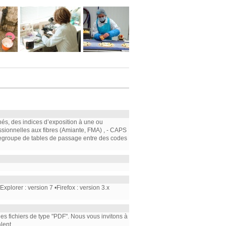
nés, des indices d’exposition à une ou
ssionnelles aux fibres (Amiante, FMA) , - CAPS
e regroupe de tables de passage entre des codes
plorer : version 7 •Firefox : version 3.x
 les fichiers de type "PDF". Nous vous invitons à
lent.