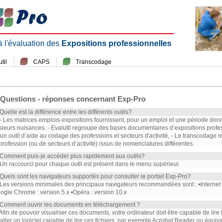
 à l'évaluation des
Expositions professionnelles
til
CAPS
Transcodage
Questions - réponses concernant Exp-Pro
 Quelle est la différence entre les différents outils?
 - Les matrices emplois-expositions fournissent, pour un emploi et une période don
sieurs nuisances. - Evalutil regroupe des bases documentaires d’expositions profe
 un outil d’aide au codage des professions et secteurs d'activité, - Le transcodag
profession (ou de secteurs d’activité) issus de nomenclatures différentes.
 Comment puis-je accéder plus rapidement aux outils?
 Un raccourci pour chaque outil est présent dans le menu supérieur.
 Quels sont les navigateurs supportés pour consulter le portail Exp-Pro?
 Les versions minimales des principaux navigateurs recommandées sont : •Internet Ex
ogle Chrome : version 5.x •Opéra : version 10.x
 Comment ouvrir les documents en téléchargement ?
 Afin de pouvoir visualiser ces documents, votre ordinateur doit être capable de lire
taller un logiciel capable de lire ces fichiers, par exemple Acrobat Reader ou équiva