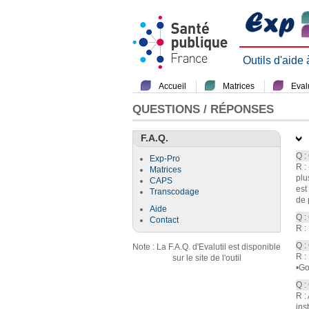
Outils d'aide
Accueil
Matrices
Evalu
QUESTIONS / RÉPONSES
F.A.Q.
Q :
Exp-Pro
R :
Matrices
plu
CAPS
est
Transcodage
de 
Aide
Q :
Contact
R :
Q :
Note : La F.A.Q. d'Evalutil est disponible
R :
sur le site de l'outil
•Go
Q :
R :
ins