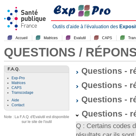
Outils d'aide à l'évaluation des
Exposi
Accueil
Matrices
Evalutil
CAPS
Tra
QUESTIONS / RÉPON
F.A.Q.
Questions - 
Exp-Pro
Questions - r
Matrices
CAPS
Transcodage
Questions - 
Aide
Contact
Questions - 
Note : La F.A.Q. d'Evalutil est disponible
sur le site de l'outil
Q : Certains codes 
résultats car ils so