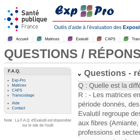
Outils d'aide à l'évaluation des
Exposi
Accueil
Matrices
Evalutil
CAPS
Tra
QUESTIONS / RÉPON
F.A.Q.
Questions - 
Exp-Pro
Q : Quelle est la diff
Matrices
CAPS
R : - Les matrices e
Transcodage
période donnés, des 
Aide
Contact
Evalutil regroupe de
Note : La F.A.Q. d'Evalutil est disponible
aux fibres (Amiante,
sur le site de l'outil
professions et secte