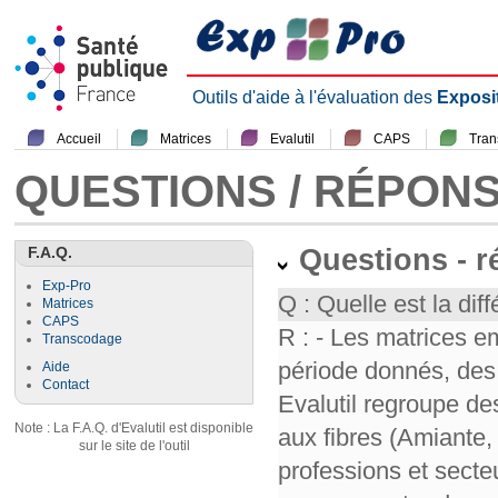
Outils d'aide à l'évaluation des
Exposi
Accueil
Matrices
Evalutil
CAPS
Tra
QUESTIONS / RÉPON
F.A.Q.
Questions - 
Exp-Pro
Q : Quelle est la diff
Matrices
CAPS
R : - Les matrices e
Transcodage
période donnés, des 
Aide
Contact
Evalutil regroupe de
Note : La F.A.Q. d'Evalutil est disponible
aux fibres (Amiante,
sur le site de l'outil
professions et secte