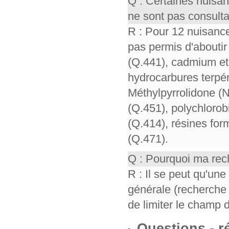
Q : Certaines nuisa
ne sont pas consult
R : Pour 12 nuisance
pas permis d'aboutir 
(Q.441), cadmium et 
hydrocarbures terpén
Méthylpyrrolidone (
(Q.451), polychloro
(Q.414), résines for
(Q.471).
Q : Pourquoi ma rech
R : Il se peut qu'un
générale (recherche 
de limiter le champ 
Questions - 