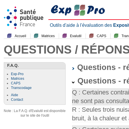
Outils d'aide à l'évaluation des
Exposi
Accueil
Matrices
Evalutil
CAPS
Tra
QUESTIONS / RÉPON
F.A.Q.
Questions - 
Exp-Pro
Questions - r
Matrices
CAPS
Transcodage
Q : Certaines contr
Aide
ne sont pas consult
Contact
R : Seules trois nui
Note : La F.A.Q. d'Evalutil est disponible
sur le site de l'outil
bruit, à la chaleur et 